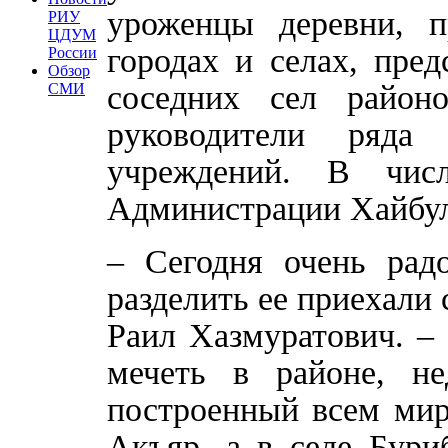
уроженцы деревни, 
РИУ
ЦДУМ
городах и селах, пре
России
Обзор
соседних сел районо
СМИ
руководители ряда 
учреждений. В чис
Администрации Хайбул
– Сегодня очень радо
разделить ее приехали 
Раил Хазмуратович. – 
мечеть в районе, н
построенный всем мир
Акъяр, а в селе Бури