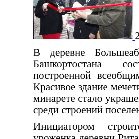
В деревне Большеаб
Башкортостана со
построенной всеобщи
Красивое здание мече
минарете стало украше
среди строений поселе
Инициатором строи
уроженка деревни Рита