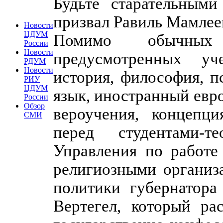
Будьте старательным
призвал Равиль Мамлее
Новости
ЦДУМ
Помимо обычных 
России
Новости
предусмотренных уч
РДУМ
Новости
история, философия, п
РИУ
ЦДУМ
язык, иностранный евр
России
Обзор
вероучения, концепци
СМИ
перед студентами-т
Управления по работе
религиозными организ
политики губернатора
Вертегел, который ра