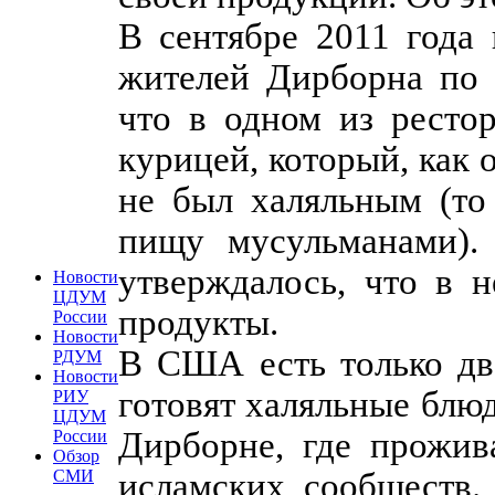
В сентябре 2011 года
жителей Дирборна по 
что в одном из ресто
курицей, который, как 
не был халяльным (то
пищу мусульманами).
утверждалось, что в 
Новости
ЦДУМ
продукты.
России
Новости
В США есть только дв
РДУМ
Новости
готовят халяльные блю
РИУ
ЦДУМ
Дирборне, где прожив
России
Обзор
исламских сообществ.
СМИ