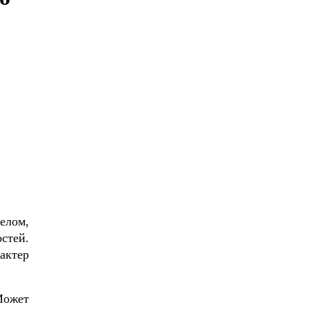
елом,
стей.
актер
Может