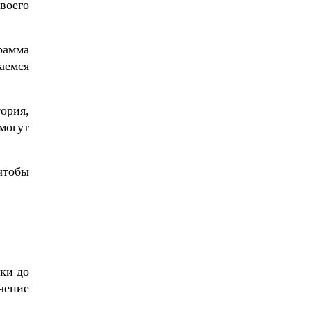
воего
рамма
аемся
тория,
смогут
чтобы
рки до
чение