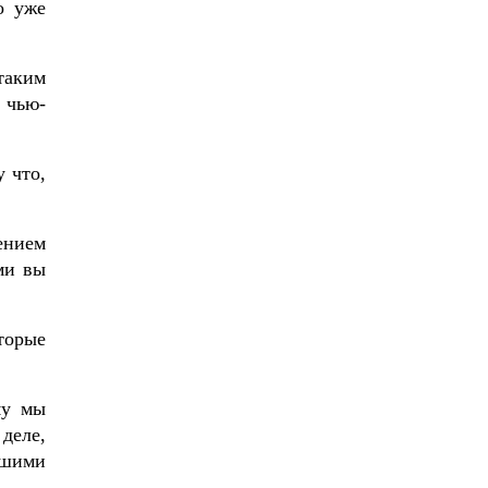
о уже
 таким
 чью-
у что,
ением
ми вы
торые
му мы
деле,
ьшими