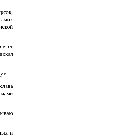
рсов,
самих
нской
вляют
вская
ут.
слава
ммами
изываю
ных и