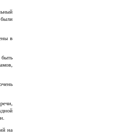
льный
 были
ены в
 быть
амов,
очень
речи,
удной
н.
ий на