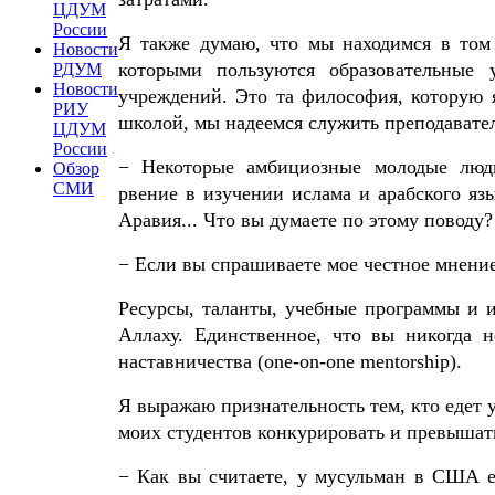
ЦДУМ
России
Я также думаю, что мы находимся в том 
Новости
которыми пользуются образовательные 
РДУМ
Новости
учреждений. Это та философия, которую 
РИУ
школой, мы надеемся служить преподавател
ЦДУМ
России
− Некоторые амбициозные молодые люди
Обзор
СМИ
рвение в изучении ислама и арабского яз
Аравия... Что вы думаете по этому поводу
− Если вы спрашиваете мое честное мнение,
Ресурсы, таланты, учебные программы и и
Аллаху. Единственное, что вы никогда 
наставничества (one-on-one mentorship).
Я выражаю признательность тем, кто едет у
моих студентов конкурировать и превышат
− Как вы считаете, у мусульман в США 