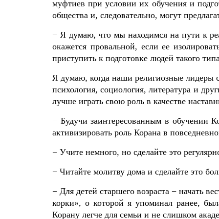
муфтиев при условии их обучения и подг
общества и, следовательно, могут предлаг
− Я думаю, что мы находимся на пути к ре
окажется провальной, если ее изолирова
приступить к подготовке людей такого ти
Я думаю, когда наши религиозные лидеры с
психология, социология, литература и друг
лучше играть свою роль в качестве наставн
− Будучи заинтересованным в обучении Ко
активизировать роль Корана в повседневн
− Учите немного, но сделайте это регуляр
− Читайте молитву дома и сделайте это бол
− Для детей старшего возраста − начать ве
корки», о которой я упоминал ранее, бы
Корану легче для семьи и не слишком акад