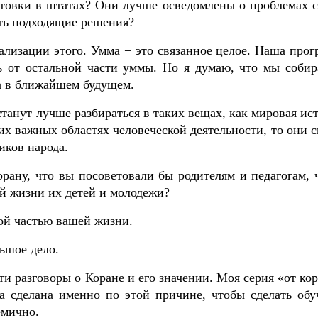
отовки в штатах? Они лучше осведомлены о проблемах с
ать подходящие решения?
ализации этого. Умма − это связанное целое. Наша прог
ть от остальной части уммы. Но я думаю, что мы собир
па в ближайшем будущем.
танут лучше разбираться в таких вещах, как мировая ис
их важных областях человеческой деятельности, то они 
иков народа.
рану, что вы посоветовали бы родителям и педагогам, 
ой жизни их детей и молодежи?
ной частью вашей жизни.
ьшое дело.
сти разговоры о Коране и его значении. Моя серия «от ко
ла сделана именно по этой причине, чтобы сделать обу
емично.