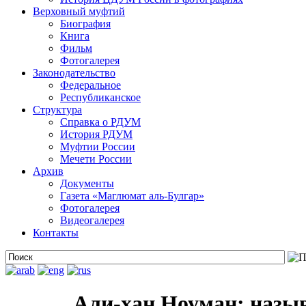
Верховный муфтий
Биография
Книга
Фильм
Фотогалерея
Законодательство
Федеральное
Республиканское
Структура
Справка о РДУМ
История РДУМ
Муфтии России
Мечети России
Архив
Документы
Газета «Маглюмат аль-Булгар»
Фотогалерея
Видеогалерея
Контакты
Али-хан Ноуман: назыв