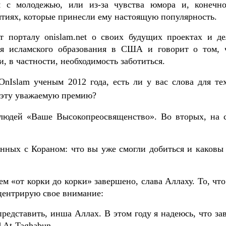
я с молодежью, или из-за чувства юмора и, конечно
тиях, которые принесли ему настоящую популярность.
 порталу onislam.net о своих будущих проектах и де
ия исламского образования в США и говорит о том, 
, в частности, необходимость заботиться.
 O
nI
slam ученым 2012 года, есть ли у вас слова для тех
 эту уважаемую премию?
 людей «Ваше Высокопреосвященство». Во вторых, на 
анных с Кораном: что вы уже смогли добиться и каковы
м «от корки до корки» завершено, слава Аллаху. То, чт
нцентрирую свое внимание:
 представить, инша Аллах. В этом году я надеюсь, что з
d At-Taghabun.