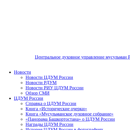
Центральное духовное управление мусульман 
Новости
Новости ЦДУМ России
Новости РДУМ
Новости РИУ ЦДУМ России
Обзор СМИ
ЦДУМ России
Справка о ЦДУМ России
Книга «Исторические очерки»
Книга «Мусульманское духовное собрание»
«Панорама Башкортостана» о ЦДУМ России
Награды ЦДУМ России
История ЦДУМ России в фотографиях