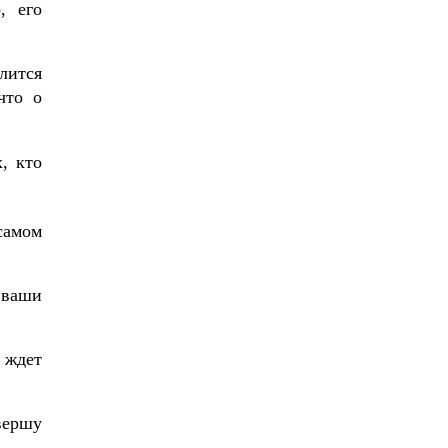
, его
лится
что о
, кто
самом
 ваши
о ждет
авершу