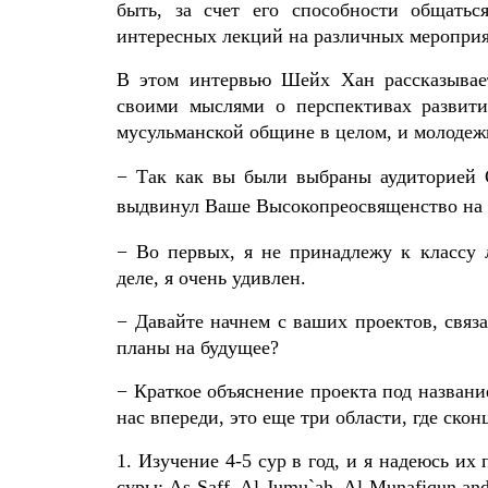
быть, за счет его способности общатьс
интересных лекций на различных мероприя
В этом интервью Шейх Хан рассказывает
своими мыслями о перспективах развит
мусульманской общине в целом, и молодежи
− Так как вы были выбраны аудиторией
выдвинул Ваше Высокопреосвященство на
− Во первых, я не принадлежу к классу
деле, я очень удивлен.
− Давайте начнем с ваших проектов, связ
планы на будущее?
− Краткое объяснение проекта под название
нас впереди, это еще три области, где ско
1. Изучение 4-5 сур в год, и я надеюсь их
суры: As-Saff, Al-Jumu`ah, Al-Munafiqun an