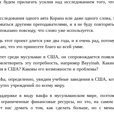
 будем прилагать усилия над исследованием того, чт
сследования одного аята Корана или даже одного слова,
ваться другими преподавателями, и я не буду повторять
 показано повсюду, что слово уже используется.
ь этот проект длится уже два года, и я очень рад, потом
ю, что это принесете благо ко всей умме.
стет среди мусульман в США, он сопровождается появл
овлетворить эту потребность, например Bayyinah. Каки
ния в США? Каковы его возможности и проблемы?
 Мы, определенно, увидим учебные заведения в США, ко
ругих учреждений по всему миру.
оддержке в виду вакфа в мусульманском мире, поэто
ограниченные финансовые ресурсы, но это, на самом 
ет нас думать о том, как сделать больше, но с мен