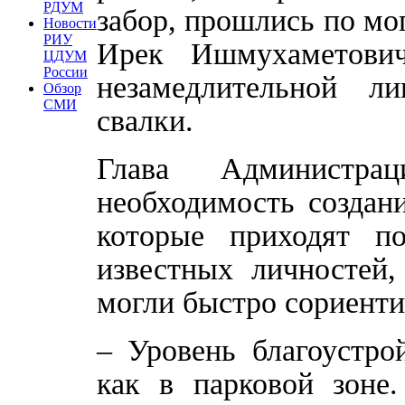
РДУМ
забор, прошлись по мог
Новости
РИУ
Ирек Ишмухаметович
ЦДУМ
России
незамедлительной ли
Обзор
СМИ
свалки.
Глава Администра
необходимость создан
которые приходят п
известных личностей,
могли быстро сориенти
– Уровень благоустро
как в парковой зоне