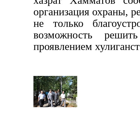
хазрат Хамматов соо
организация охраны, р
не только благоуст
возможность решит
проявлением хулиганст