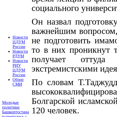
социального универси
Он назвал подготовку
важнейшим вопросом, 
Новости
не подготовить имамо
ЦДУМ
России
то в них проникнут т
Новости
РДУМ
получает оттуда
Новости
РИУ
экстремистскими иде
ЦДУМ
России
По словам Т.Таджудд
Обзор
СМИ
высококвалифициров
Болгарской исламской
Молодые
политики
120 человек.
Башкортостана
встретились с