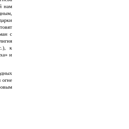
й нам
дным,
дарки
товят
ман с
лигия
.), к
ха» и
одных
 огне
ровым