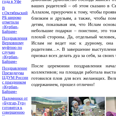
года в Уфе
ваших родителей – об этом сказано в 
В
Аллахом, приурочен к тому, чтобы прояв
г.Октябрьский
РБ широко
близким и друзьям, а также, чтобы по
отметили
детям, показывая им, что Ислам основ
«Курбан-
небольшие подарки – поистине, это то
Байрам»
плохой стороны. Да, отдельный человек
Поздравления
Ислам не ведет нас к дурному, она о
Верховному
муфтию по
родителям…». В завершение выступлени
случаю
призвал всех делать дуа за себя, за своих
«Курбан-
Байрам»
После церемонии поздравления нача
Поздравление
коллективов; на площади работала выста
Президиума
ЦДУМ России
готовился плов для всех желающих. Ве
с праздником
содержанием, прошел отлично!
«Курбан-
Байрам»
Паломники от
«Булгар-Тур»
готовятся к
совершению