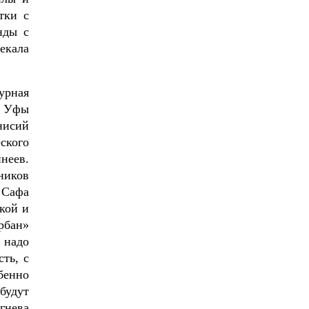
тки с
нды с
екала
урная
и Уфы
нисий
ского
неев.
ников
 Сафа
кой и
рбан»
 надо
ть, с
бенно
будут
 гнева