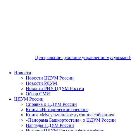
Центральное духовное управление мусульман 
Новости
Новости ЦДУМ России
Новости РДУМ
Новости РИУ ЦДУМ России
Обзор СМИ
ЦДУМ России
Справка о ЦДУМ России
Книга «Исторические очерки»
Книга «Мусульманское духовное собрание»
«Панорама Башкортостана» о ЦДУМ России
Награды ЦДУМ России
История ЦДУМ России в фотографиях