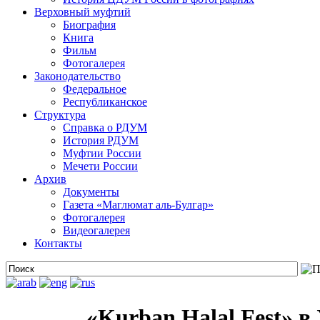
Верховный муфтий
Биография
Книга
Фильм
Фотогалерея
Законодательство
Федеральное
Республиканское
Структура
Справка о РДУМ
История РДУМ
Муфтии России
Мечети России
Архив
Документы
Газета «Маглюмат аль-Булгар»
Фотогалерея
Видеогалерея
Контакты
«Kurban Halal Fest» в