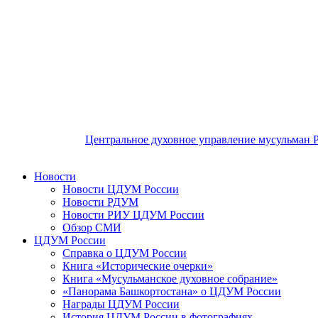
Центральное духовное управление мусульман 
Новости
Новости ЦДУМ России
Новости РДУМ
Новости РИУ ЦДУМ России
Обзор СМИ
ЦДУМ России
Справка о ЦДУМ России
Книга «Исторические очерки»
Книга «Мусульманское духовное собрание»
«Панорама Башкортостана» о ЦДУМ России
Награды ЦДУМ России
История ЦДУМ России в фотографиях