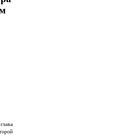
ым
глава
торой