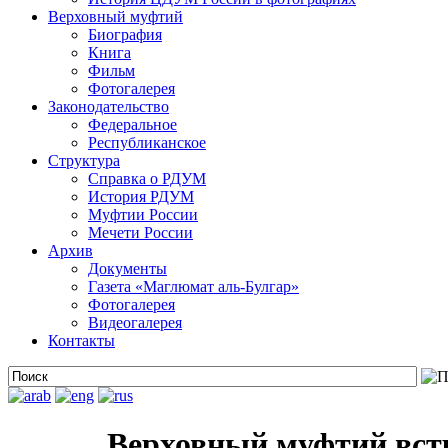
Верховный муфтий
Биография
Книга
Фильм
Фотогалерея
Законодательство
Федеральное
Республиканское
Структура
Справка о РДУМ
История РДУМ
Муфтии России
Мечети России
Архив
Документы
Газета «Маглюмат аль-Булгар»
Фотогалерея
Видеогалерея
Контакты
Верховный муфтий встр