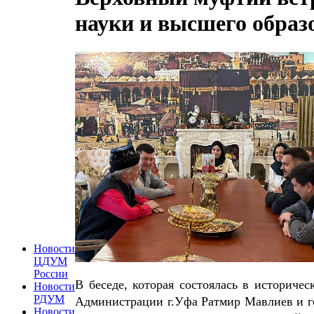
науки и высшего обра
Новости
ЦДУМ
России
В беседе, которая состоялась в историч
Новости
РДУМ
Администрации г.Уфа Ратмир Мавлиев и г
Новости