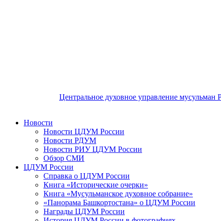
Центральное духовное управление мусульман 
Новости
Новости ЦДУМ России
Новости РДУМ
Новости РИУ ЦДУМ России
Обзор СМИ
ЦДУМ России
Справка о ЦДУМ России
Книга «Исторические очерки»
Книга «Мусульманское духовное собрание»
«Панорама Башкортостана» о ЦДУМ России
Награды ЦДУМ России
История ЦДУМ России в фотографиях