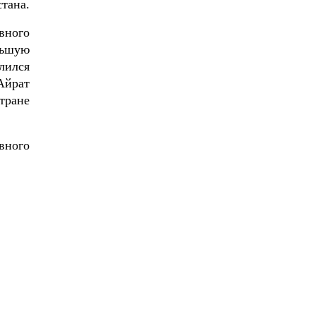
тана.
вного
льшую
лился
Айрат
тране
вного