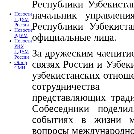
Республики Узбекиста
начальник управлен
Новости
ЦДУМ
Республики Узбекист
России
Новости
официальные лица.
РДУМ
Новости
РИУ
За дружеским чаепити
ЦДУМ
России
связях России и Узбек
Обзор
СМИ
узбекистанских отноше
сотрудничества р
представляющих тради
Собеседники подели
событиях в жизни м
вопросы международно