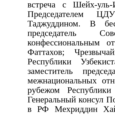
встреча с Шейх-уль
Председателем ЦД
Таджуддином. В бес
председатель Со
конфессиональным о
Фаттахов; Чрезвыч
Республики Узбеки
заместитель предсе
межнациональных отн
рубежом Республики
Генеральный консул П
в РФ Мехриддин Хай