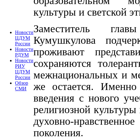
образовательном м
культуры и светской эт
Заместитель глав
Новости
Кумушкулова подчер
ЦДУМ
России
проживают представ
Новости
РДУМ
сохраняются толерант
Новости
РИУ
межнациональных и ме
ЦДУМ
России
Обзор
же остается. Именно
СМИ
введения с нового уч
религиозной культуры 
духовно-нравственн
поколения.