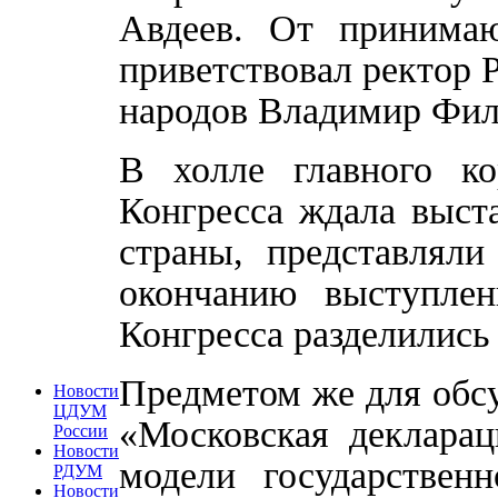
Авдеев. От принимаю
приветствовал ректор 
народов Владимир Фил
В холле главного ко
Конгресса ждала выста
страны, представляли
окончанию выступлен
Конгресса разделились
Предметом же для обс
Новости
ЦДУМ
«Московская декларац
России
Новости
модели государствен
РДУМ
Новости