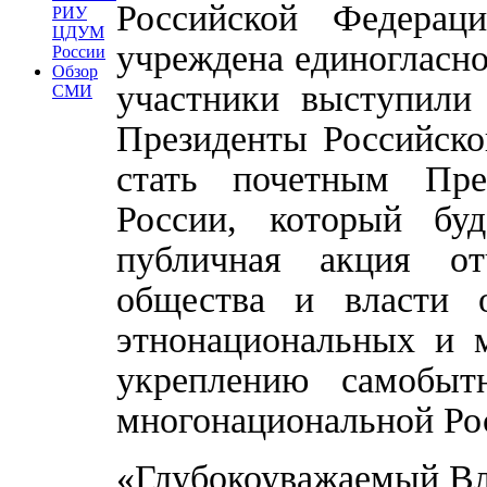
Российской Федерац
РИУ
ЦДУМ
учреждена единогласно
России
Обзор
участники выступили
СМИ
Президенты Российск
стать почетным Пре
России, который буд
публичная акция от
общества и власти 
этнонациональных и 
укреплению самобыт
многонациональной Ро
«Глубокоуважаемый Вл