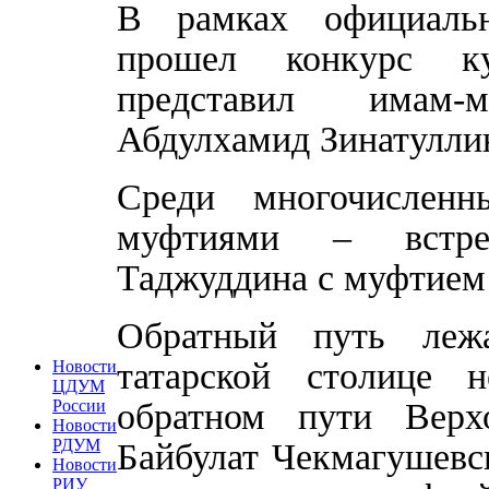
В рамках официаль
прошел конкурс к
представил имам-
Абдулхамид Зинатулли
Среди многочисленн
муфтиями – встре
Таджуддина с муфтием
Обратный путь леж
татарской столице 
Новости
ЦДУМ
обратном пути Верх
России
Новости
РДУМ
Байбулат Чекмагушевс
Новости
РИУ