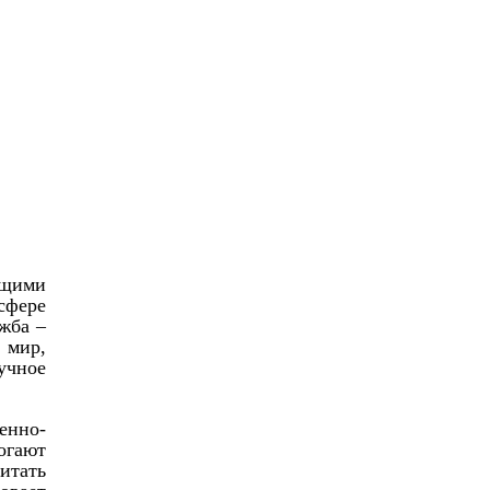
ащими
сфере
жба –
 мир,
учное
енно-
огают
итать