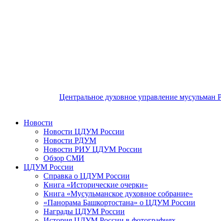
Центральное духовное управление мусульман 
Новости
Новости ЦДУМ России
Новости РДУМ
Новости РИУ ЦДУМ России
Обзор СМИ
ЦДУМ России
Справка о ЦДУМ России
Книга «Исторические очерки»
Книга «Мусульманское духовное собрание»
«Панорама Башкортостана» о ЦДУМ России
Награды ЦДУМ России
История ЦДУМ России в фотографиях