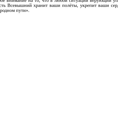
бое внимание на то, что в любой ситуации верующий уп
усть Всевышний хранит ваши полёты, укрепит ваши сер
ородном пути».