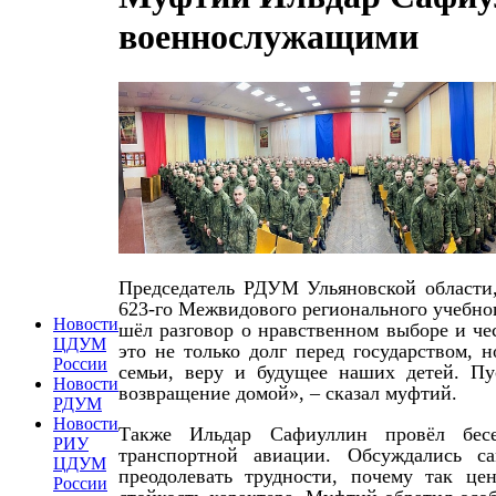
военнослужащими
Председатель РДУМ Ульяновской области
623-го Межвидового регионального учебног
Новости
шёл разговор о нравственном выборе и че
ЦДУМ
это не только долг перед государством,
России
семьи, веру и будущее наших детей. Пу
Новости
возвращение домой», – сказал муфтий.
РДУМ
Новости
Также Ильдар Сафиуллин провёл бесе
РИУ
транспортной авиации. Обсуждались 
ЦДУМ
преодолевать трудности, почему так це
России