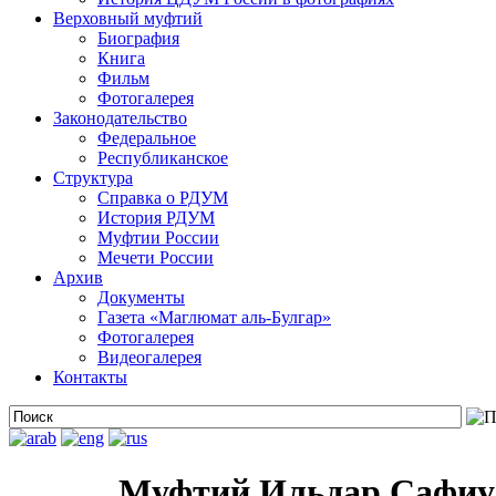
Верховный муфтий
Биография
Книга
Фильм
Фотогалерея
Законодательство
Федеральное
Республиканское
Структура
Справка о РДУМ
История РДУМ
Муфтии России
Мечети России
Архив
Документы
Газета «Маглюмат аль-Булгар»
Фотогалерея
Видеогалерея
Контакты
Муфтий Ильдар Сафиул