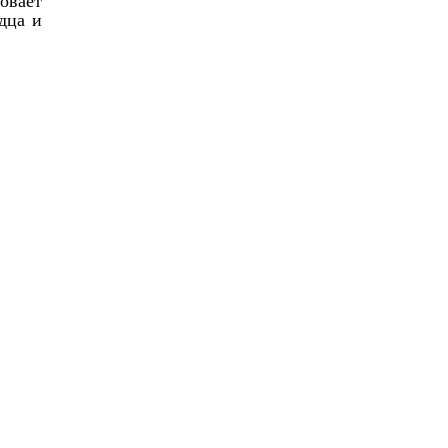
овает
дца и