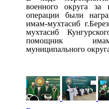
военного округа за 
операции были нагр
имам-мухтасиб г.Бере
мухтасиб Кунгурско
помощник имам-
муниципального округа