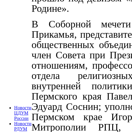
Родине».
В Соборной мечети
Прикамья, представите
общественных объедин
член Совета при Пре
отношениям, профессо
отдела религиозн
внутренней политик
Пермского края Павел
Эдуард Соснин; уполн
Новости
ЦДУМ
Пермском крае Игор
России
Новости
Митрополии РПЦ, п
РДУМ