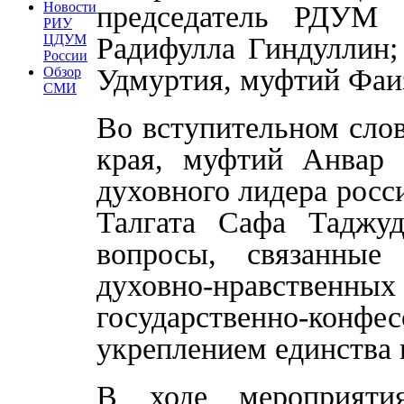
Новости
председатель РДУМ 
РИУ
Радифулла Гиндуллин;
ЦДУМ
России
Удмуртия, муфтий Фа
Обзор
СМИ
Во вступительном сло
края, муфтий Анвар 
духовного лидера рос
Талгата Сафа Таджу
вопросы, связанные
духовно-нравствен
государственно-ко
укреплением единства 
В ходе мероприяти