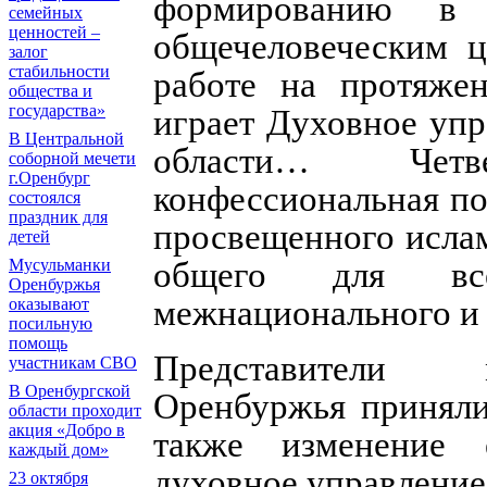
формированию в 
семейных
ценностей –
общечеловеческим ц
залог
стабильности
работе на протяже
общества и
государства»
играет Духовное уп
В Центральной
области… Четв
соборной мечети
г.Оренбург
конфессиональная по
состоялся
праздник для
просвещенного ислам
детей
Мусульманки
общего для вс
Оренбуржья
межнационального и
оказывают
посильную
помощь
Представители м
участникам СВО
В Оренбургской
Оренбуржья приняли
области проходит
акция «Добро в
также изменение 
каждый дом»
духовное управление
23 октября