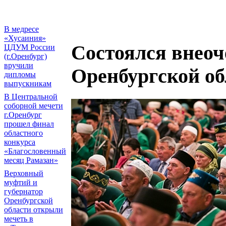
В медресе
«Хусаиния»
Состоялся внео
ЦДУМ России
(г.Оренбург)
вручили
Оренбургской о
дипломы
выпускникам
В Центральной
соборной мечети
г.Оренбург
прошел финал
областного
конкурса
«Благословенный
месяц Рамазан»
Верховный
муфтий и
губернатор
Оренбургской
области открыли
мечеть в