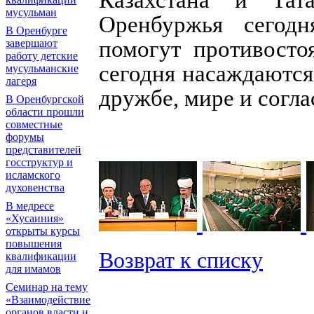
Казахстана и Тат
мусульман
Оренбуржья сегодн
В Оренбурге
помогут противосто
завершают
работу детские
сегодня насаждаются
мусульманские
лагеря
дружбе, мире и согла
В Оренбургской
области прошли
совместные
форумы
представителей
госструктур и
исламского
духовенства
В медресе
«Хусаиния»
открыты курсы
повышения
Возврат к списку
квалификации
для имамов
Семинар на тему
«Взаимодействие
органов власти и