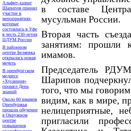
Альфит-хазрат
в составе Центра
Шарипов принял
участие в
мусульман России.
мероприятиях,
которые
состоялись в Уфе
Вторая часть съезд
в честь 230-летия
ЦДУМ России
занятиям: прошли 
В районном
имамов.
центре Беляевка
открылась новая
мечеть
Председатель РДУМ
В оренбургском
медресе
Шарипов подчеркнул
«Хусаиния»
прошел День
того, что мы говорим
знаний
видим, как в мире, 
Около 60 имамов
Оренбуржья
нелицеприятные, н
прошли обучение
в Окружном
пригласили профе
центре
повышения
квалификации