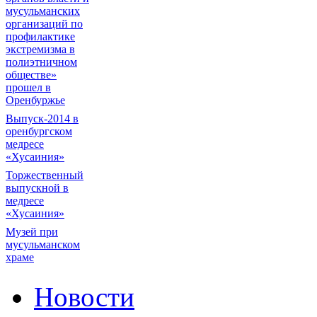
мусульманских
организаций по
профилактике
экстремизма в
полиэтничном
обществе»
прошел в
Оренбуржье
Выпуск-2014 в
оренбургском
медресе
«Хусаиния»
Торжественный
выпускной в
медресе
«Хусаиния»
Музей при
мусульманском
храме
Новости