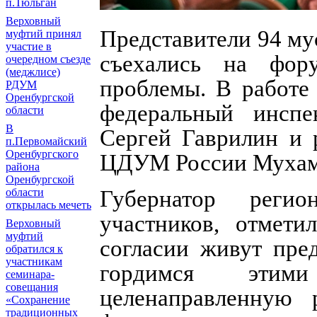
п.Тюльган
Верховный
Представители 94 му
муфтий принял
участие в
съехались на фор
очередном съезде
(меджлисе)
проблемы. В работе
РДУМ
Оренбургской
федеральный инспе
области
В
Сергей Гаврилин и 
п.Первомайский
Оренбургского
ЦДУМ России Мухам
района
Оренбургской
области
Губернатор реги
открылась мечеть
участников, отмет
Верховный
муфтий
согласии живут пре
обратился к
участникам
гордимся эти
семинара-
совещания
целенаправленную
«Сохранение
традиционных