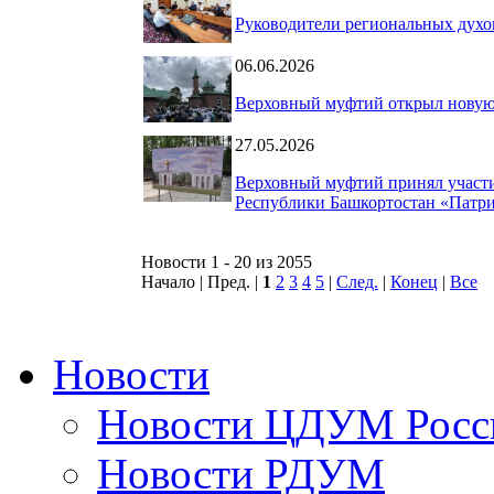
Руководители региональных дух
06.06.2026
Верховный муфтий открыл новую 
27.05.2026
Верховный муфтий принял участи
Республики Башкортостан «Патр
Новости 1 - 20 из 2055
Начало | Пред. |
1
2
3
4
5
|
След.
|
Конец
|
Все
Новости
Новости ЦДУМ Росс
Новости РДУМ