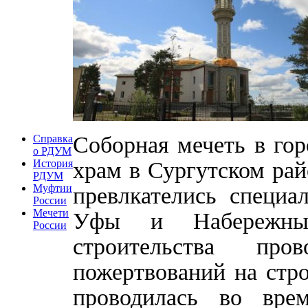
Соборная мечеть в го
Справка
о РДУМ
храм в Сургутском рай
История
РДУМ
Муфтии
превлкателись специа
России
Мечети
Уфы и Набережных
России
строительства пр
пожертвований на стр
проводилась во вре