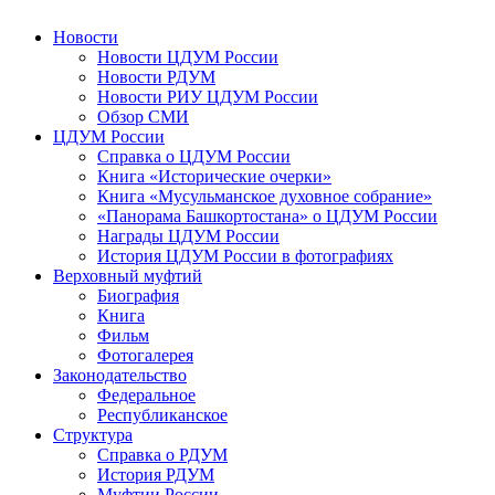
Новости
Новости ЦДУМ России
Новости РДУМ
Новости РИУ ЦДУМ России
Обзор СМИ
ЦДУМ России
Справка о ЦДУМ России
Книга «Исторические очерки»
Книга «Мусульманское духовное собрание»
«Панорама Башкортостана» о ЦДУМ России
Награды ЦДУМ России
История ЦДУМ России в фотографиях
Верховный муфтий
Биография
Книга
Фильм
Фотогалерея
Законодательство
Федеральное
Республиканское
Структура
Справка о РДУМ
История РДУМ
Муфтии России