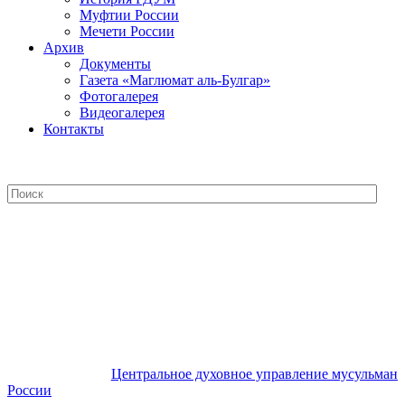
Муфтии России
Мечети России
Архив
Документы
Газета «Маглюмат аль-Булгар»
Фотогалерея
Видеогалерея
Контакты
Центральное духовное управление
мусульман России
Центральное духовное управление мусульман
России