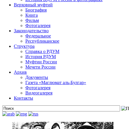
Верховный муфтий
Биография
Книга
Фильм
Фотогалерея
Законодательство
Федеральное
Республиканское
Структура
Справка о РДУМ
История РДУМ
Муфтии России
Мечети России
Архив
Документы
Газета «Маглюмат аль-Булгар»
Фотогалерея
Видеогалерея
Контакты