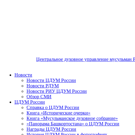
Центральное духовное управление мусульман 
Новости
Новости ЦДУМ России
Новости РДУМ
Новости РИУ ЦДУМ России
Обзор СМИ
ЦДУМ России
Справка о ЦДУМ России
Книга «Исторические очерки»
Книга «Мусульманское духовное собрание»
«Панорама Башкортостана» о ЦДУМ России
Награды ЦДУМ России
История ЦДУМ России в фотографиях