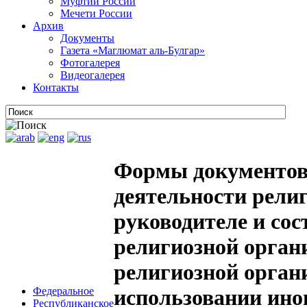
Муфтии России
Мечети России
Архив
Документы
Газета «Маглюмат аль-Булгар»
Фотогалерея
Видеогалерея
Контакты
Формы документов,
деятельности религ
руководителе и со
религиозной органи
религиозной орган
Федеральное
использовании ино
Республиканское