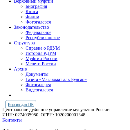
Верховный муфтий
Биография
Книга
Фильм
Фотогалерея
Законодательство
Федеральное
Республиканское
Структура
Справка о РДУМ
История РДУМ
Муфтии России
Мечети России
Архив
Документы
Газета «Маглюмат аль-Булгар»
Фотогалерея
Видеогалерея
Версия для ПК
Центральное духовное управление мусульман России
ИНН: 0274035950
ОГРН: 1020200001348
Контакты