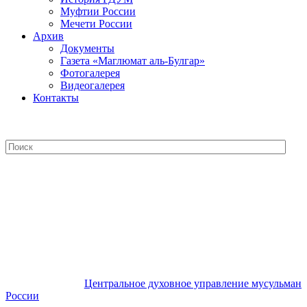
Муфтии России
Мечети России
Архив
Документы
Газета «Маглюмат аль-Булгар»
Фотогалерея
Видеогалерея
Контакты
Центральное духовное управление
мусульман России
Центральное духовное управление мусульман
России