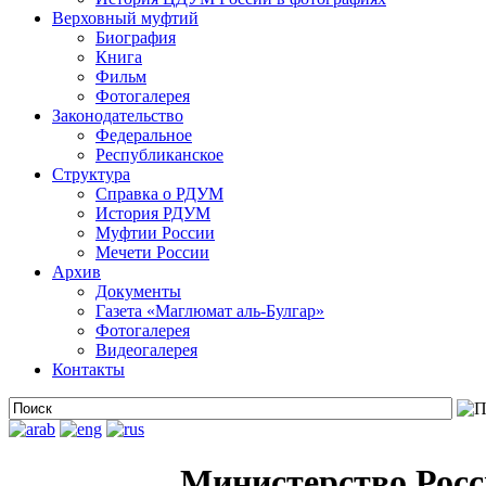
Верховный муфтий
Биография
Книга
Фильм
Фотогалерея
Законодательство
Федеральное
Республиканское
Структура
Справка о РДУМ
История РДУМ
Муфтии России
Мечети России
Архив
Документы
Газета «Маглюмат аль-Булгар»
Фотогалерея
Видеогалерея
Контакты
Министерство Росс