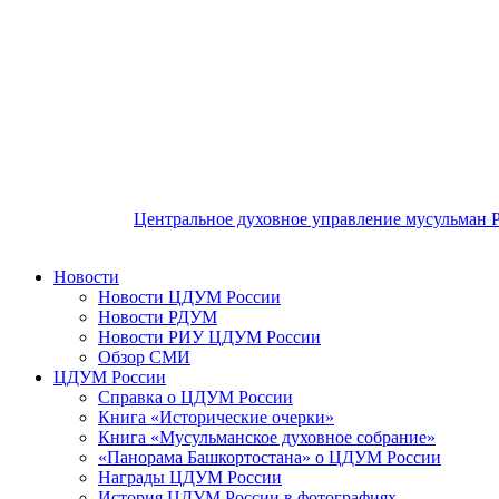
Центральное духовное управление мусульман 
Новости
Новости ЦДУМ России
Новости РДУМ
Новости РИУ ЦДУМ России
Обзор СМИ
ЦДУМ России
Справка о ЦДУМ России
Книга «Исторические очерки»
Книга «Мусульманское духовное собрание»
«Панорама Башкортостана» о ЦДУМ России
Награды ЦДУМ России
История ЦДУМ России в фотографиях