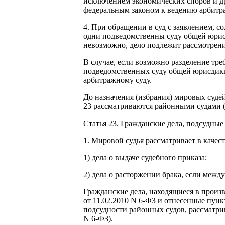
исключением экономических споров и д
федеральным законом к ведению арбитр
4. При обращении в суд с заявлением, 
одни подведомственны суду общей юрисд
невозможно, дело подлежит рассмотрен
В случае, если возможно разделение тре
подведомственных суду общей юрисдикц
арбитражному суду.
До назначения (избрания) мировых суде
23 рассматриваются районными судами (
Статья 23. Гражданские дела, подсудные
1. Мировой судья рассматривает в качес
1) дела о выдаче судебного приказа;
2) дела о расторжении брака, если между
Гражданские дела, находящиеся в произв
от 11.02.2010 N 6-ФЗ и отнесенные пункт
подсудности районных судов, рассматрив
N 6-ФЗ).