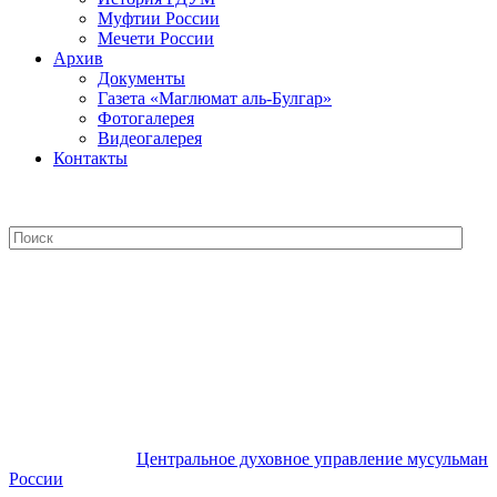
Муфтии России
Мечети России
Архив
Документы
Газета «Маглюмат аль-Булгар»
Фотогалерея
Видеогалерея
Контакты
Центральное духовное управление
мусульман России
Центральное духовное управление мусульман
России