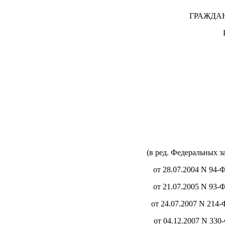
ГРАЖДА
(в ред. Федеральных з
от 28.07.2004 N 94-Ф
от 21.07.2005 N 93-Ф
от 24.07.2007 N 214-
от 04.12.2007 N 330-