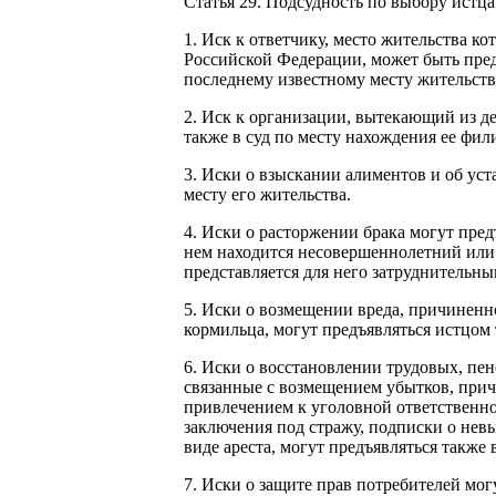
Статья 29. Подсудность по выбору истца
1. Иск к ответчику, место жительства ко
Российской Федерации, может быть пред
последнему известному месту жительств
2. Иск к организации, вытекающий из д
также в суд по месту нахождения ее фил
3. Иски о взыскании алиментов и об ус
месту его жительства.
4. Иски о расторжении брака могут предъ
нем находится несовершеннолетний или 
представляется для него затруднительны
5. Иски о возмещении вреда, причиненн
кормильца, могут предъявляться истцом 
6. Иски о восстановлении трудовых, пе
связанные с возмещением убытков, при
привлечением к уголовной ответственно
заключения под стражу, подписки о нев
виде ареста, могут предъявляться также 
7. Иски о защите прав потребителей мог