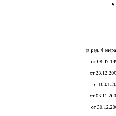
Р
(в ред. Федер
от 08.07.19
от 28.12.20
от 10.01.2
от 03.11.20
от 30.12.20