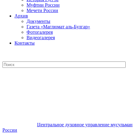
Муфтии России
Мечети России
Архив
Документы
Газета «Маглюмат аль-Булгар»
Фотогалерея
Видеогалерея
Контакты
Центральное духовное управление
мусульман России
Центральное духовное управление мусульман
России