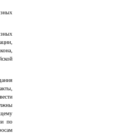
озных
озных
ации,
кона,
йской
дания
акты,
вести
олжны
ящему
ии по
росам