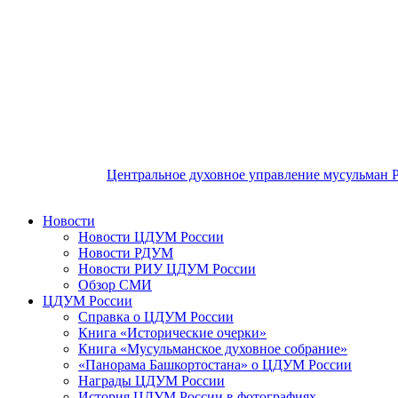
Центральное духовное управление мусульман 
Новости
Новости ЦДУМ России
Новости РДУМ
Новости РИУ ЦДУМ России
Обзор СМИ
ЦДУМ России
Справка о ЦДУМ России
Книга «Исторические очерки»
Книга «Мусульманское духовное собрание»
«Панорама Башкортостана» о ЦДУМ России
Награды ЦДУМ России
История ЦДУМ России в фотографиях