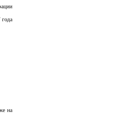
рации
 года
же на