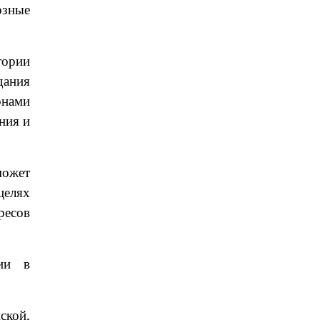
озные
тории
дания
онами
ния и
может
целях
ресов
ии в
ской,