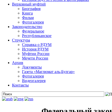
Верховный муфтий
Биография
Книга
Фильм
Фотогалерея
Законодательство
Федеральное
Республиканское
Структура
Справка о РДУМ
История РДУМ
Муфтии России
Мечети России
Архив
Документы
Газета «Маглюмат аль-Булгар»
Фотогалерея
Видеогалерея
Контакты
Федеральный закон 