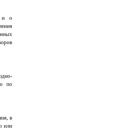
я и о
ления
анных
воров
одно-
го по
ия, в
ю или