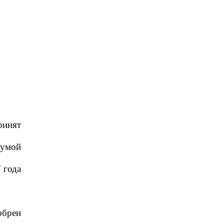
ринят
Думой
 года
обрен