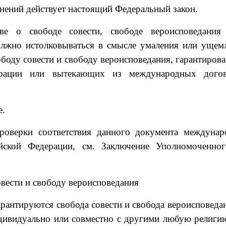
нений действует настоящий Федеральный закон.
тве о свободе совести, свободе вероисповедани
олжно истолковываться в смысле умаления или ущем
ободу совести и свободу вероисповедания, гарантиров
ерации или вытекающих из международных дого
е.
роверки соответствия данного документа междунар
ийской Федерации, см. Заключение Уполномоченно
овести и свободу вероисповедания
рантируются свобода совести и свобода вероисповедан
ндивидуально или совместно с другими любую религи