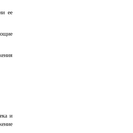
ии ее
яющие
жения
ека и
жение