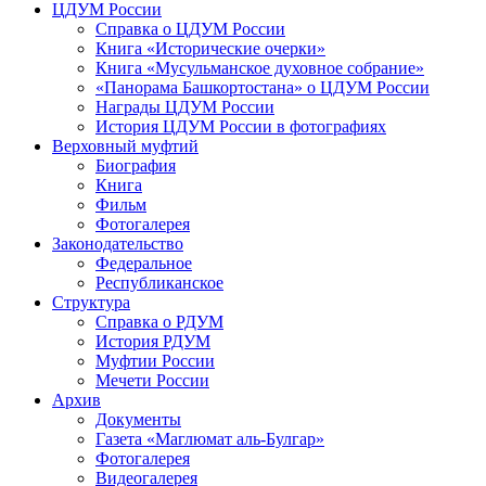
ЦДУМ России
Справка о ЦДУМ России
Книга «Исторические очерки»
Книга «Мусульманское духовное собрание»
«Панорама Башкортостана» о ЦДУМ России
Награды ЦДУМ России
История ЦДУМ России в фотографиях
Верховный муфтий
Биография
Книга
Фильм
Фотогалерея
Законодательство
Федеральное
Республиканское
Структура
Справка о РДУМ
История РДУМ
Муфтии России
Мечети России
Архив
Документы
Газета «Маглюмат аль-Булгар»
Фотогалерея
Видеогалерея