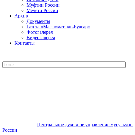
Муфтии России
Мечети России
Архив
Документы
Газета «Маглюмат аль-Булгар»
Фотогалерея
Видеогалерея
Контакты
Центральное духовное управление
мусульман России
Центральное духовное управление мусульман
России