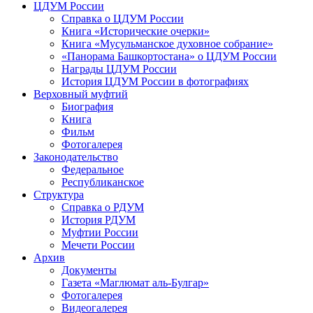
ЦДУМ России
Справка о ЦДУМ России
Книга «Исторические очерки»
Книга «Мусульманское духовное собрание»
«Панорама Башкортостана» о ЦДУМ России
Награды ЦДУМ России
История ЦДУМ России в фотографиях
Верховный муфтий
Биография
Книга
Фильм
Фотогалерея
Законодательство
Федеральное
Республиканское
Структура
Справка о РДУМ
История РДУМ
Муфтии России
Мечети России
Архив
Документы
Газета «Маглюмат аль-Булгар»
Фотогалерея
Видеогалерея