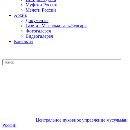
Муфтии России
Мечети России
Архив
Документы
Газета «Маглюмат аль-Булгар»
Фотогалерея
Видеогалерея
Контакты
Центральное духовное управление
мусульман России
Центральное духовное управление мусульман
России