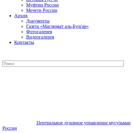
Муфтии России
Мечети России
Архив
Документы
Газета «Маглюмат аль-Булгар»
Фотогалерея
Видеогалерея
Контакты
Центральное духовное управление
мусульман России
Центральное духовное управление мусульман
России