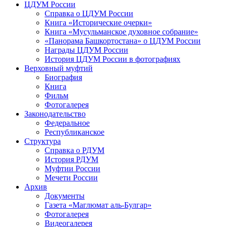
ЦДУМ России
Справка о ЦДУМ России
Книга «Исторические очерки»
Книга «Мусульманское духовное собрание»
«Панорама Башкортостана» о ЦДУМ России
Награды ЦДУМ России
История ЦДУМ России в фотографиях
Верховный муфтий
Биография
Книга
Фильм
Фотогалерея
Законодательство
Федеральное
Республиканское
Структура
Справка о РДУМ
История РДУМ
Муфтии России
Мечети России
Архив
Документы
Газета «Маглюмат аль-Булгар»
Фотогалерея
Видеогалерея