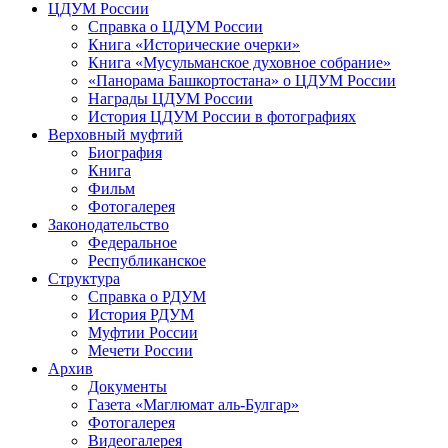
ЦДУМ России
Справка о ЦДУМ России
Книга «Исторические очерки»
Книга «Мусульманское духовное собрание»
«Панорама Башкортостана» о ЦДУМ России
Награды ЦДУМ России
История ЦДУМ России в фотографиях
Верховный муфтий
Биография
Книга
Фильм
Фотогалерея
Законодательство
Федеральное
Республиканское
Структура
Справка о РДУМ
История РДУМ
Муфтии России
Мечети России
Архив
Документы
Газета «Маглюмат аль-Булгар»
Фотогалерея
Видеогалерея