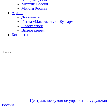
Муфтии России
Мечети России
Архив
Документы
Газета «Маглюмат аль-Булгар»
Фотогалерея
Видеогалерея
Контакты
Центральное духовное управление
мусульман России
Центральное духовное управление мусульман
России