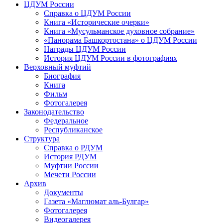
ЦДУМ России
Справка о ЦДУМ России
Книга «Исторические очерки»
Книга «Мусульманское духовное собрание»
«Панорама Башкортостана» о ЦДУМ России
Награды ЦДУМ России
История ЦДУМ России в фотографиях
Верховный муфтий
Биография
Книга
Фильм
Фотогалерея
Законодательство
Федеральное
Республиканское
Структура
Справка о РДУМ
История РДУМ
Муфтии России
Мечети России
Архив
Документы
Газета «Маглюмат аль-Булгар»
Фотогалерея
Видеогалерея