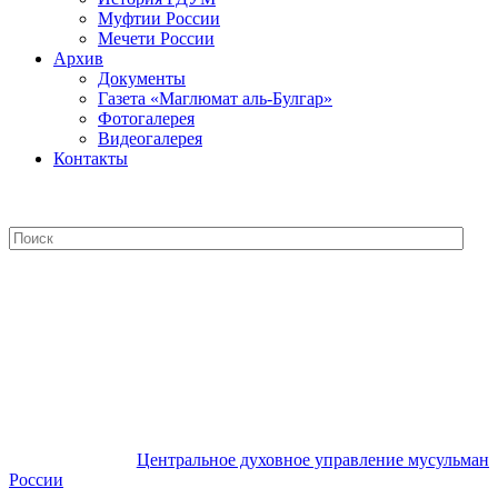
Муфтии России
Мечети России
Архив
Документы
Газета «Маглюмат аль-Булгар»
Фотогалерея
Видеогалерея
Контакты
Центральное духовное управление
мусульман России
Центральное духовное управление мусульман
России