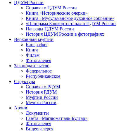
ЦДУМ России
Справка о ЦДУМ России
Книга «Исторические очерки»
Книга «Мусульманское духовное собрание»
«Панорама Башкортостана» о ЦДУМ России
Награды ЦДУМ России
История ЦДУМ России в фотографиях
Верховный муфтий
Биография
Книга
Фильм
Фотогалерея
Законодательство
Федеральное
Республиканское
Структура
Справка о РДУМ
История РДУМ
Муфтии России
Мечети России
Архив
Документы
Газета «Маглюмат аль-Булгар»
Фотогалерея
Видеогалерея