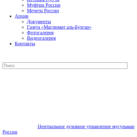
Муфтии России
Мечети России
Архив
Документы
Газета «Маглюмат аль-Булгар»
Фотогалерея
Видеогалерея
Контакты
Центральное духовное управление
мусульман России
Центральное духовное управление мусульман
России