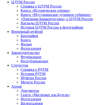
ЦДУМ России
Справка о ЦДУМ России
Книга «Исторические очерки»
Книга «Мусульманское духовное собрание»
«Панорама Башкортостана» о ЦДУМ России
Награды ЦДУМ России
История ЦДУМ России в фотографиях
Верховный муфтий
Биография
Книга
Фильм
Фотогалерея
Законодательство
Федеральное
Республиканское
Структура
Справка о РДУМ
История РДУМ
Муфтии России
Мечети России
Архив
Документы
Газета «Маглюмат аль-Булгар»
Фотогалерея
Видеогалерея