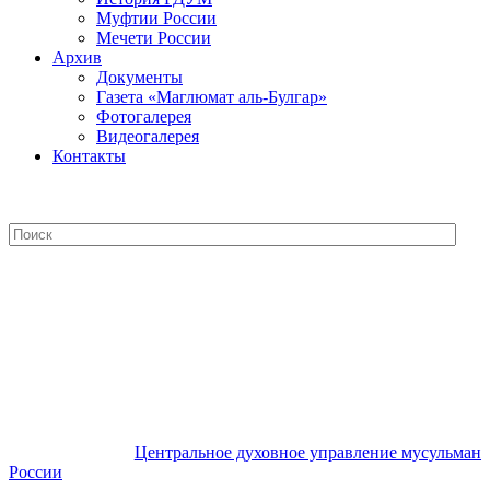
Муфтии России
Мечети России
Архив
Документы
Газета «Маглюмат аль-Булгар»
Фотогалерея
Видеогалерея
Контакты
Центральное духовное управление
мусульман России
Центральное духовное управление мусульман
России