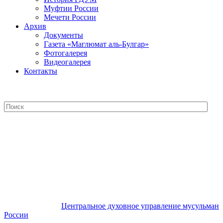
Муфтии России
Мечети России
Архив
Документы
Газета «Маглюмат аль-Булгар»
Фотогалерея
Видеогалерея
Контакты
Центральное духовное управление
мусульман России
Центральное духовное управление мусульман
России