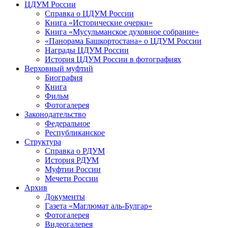
ЦДУМ России
Справка о ЦДУМ России
Книга «Исторические очерки»
Книга «Мусульманское духовное собрание»
«Панорама Башкортостана» о ЦДУМ России
Награды ЦДУМ России
История ЦДУМ России в фотографиях
Верховный муфтий
Биография
Книга
Фильм
Фотогалерея
Законодательство
Федеральное
Республиканское
Структура
Справка о РДУМ
История РДУМ
Муфтии России
Мечети России
Архив
Документы
Газета «Маглюмат аль-Булгар»
Фотогалерея
Видеогалерея