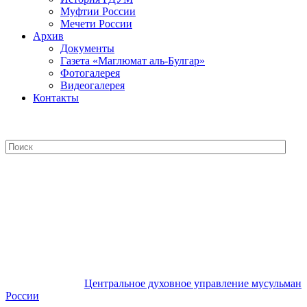
Муфтии России
Мечети России
Архив
Документы
Газета «Маглюмат аль-Булгар»
Фотогалерея
Видеогалерея
Контакты
Центральное духовное управление
мусульман России
Центральное духовное управление мусульман
России