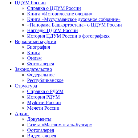
ЦДУМ России
Справка о ЦДУМ России
Книга «Исторические очерки»
Книга «Мусульманское духовное собрание»
«Панорама Башкортостана» о ЦДУМ России
Награды ЦДУМ России
История ЦДУМ России в фотографиях
Верховный муфтий
Биография
Книга
Фильм
Фотогалерея
Законодательство
Федеральное
Республиканское
Структура
Справка о РДУМ
История РДУМ
Муфтии России
Мечети России
Архив
Документы
Газета «Маглюмат аль-Булгар»
Фотогалерея
Видеогалерея