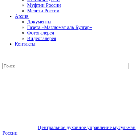
Муфтии России
Мечети России
Архив
Документы
Газета «Маглюмат аль-Булгар»
Фотогалерея
Видеогалерея
Контакты
Центральное духовное управление
мусульман России
Центральное духовное управление мусульман
России