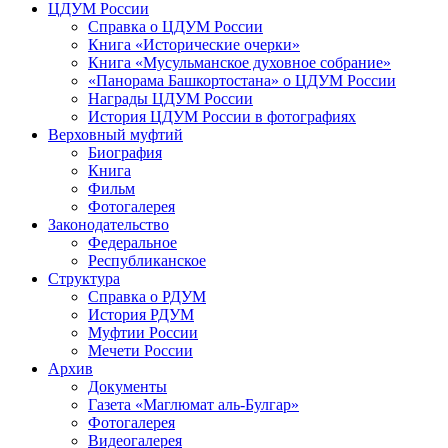
ЦДУМ России
Справка о ЦДУМ России
Книга «Исторические очерки»
Книга «Мусульманское духовное собрание»
«Панорама Башкортостана» о ЦДУМ России
Награды ЦДУМ России
История ЦДУМ России в фотографиях
Верховный муфтий
Биография
Книга
Фильм
Фотогалерея
Законодательство
Федеральное
Республиканское
Структура
Справка о РДУМ
История РДУМ
Муфтии России
Мечети России
Архив
Документы
Газета «Маглюмат аль-Булгар»
Фотогалерея
Видеогалерея