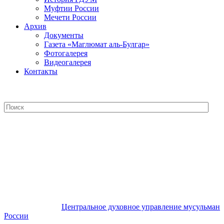
Муфтии России
Мечети России
Архив
Документы
Газета «Маглюмат аль-Булгар»
Фотогалерея
Видеогалерея
Контакты
Центральное духовное управление
мусульман России
Центральное духовное управление мусульман
России