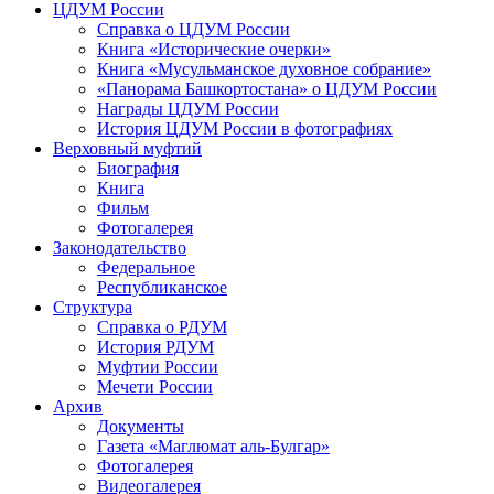
ЦДУМ России
Справка о ЦДУМ России
Книга «Исторические очерки»
Книга «Мусульманское духовное собрание»
«Панорама Башкортостана» о ЦДУМ России
Награды ЦДУМ России
История ЦДУМ России в фотографиях
Верховный муфтий
Биография
Книга
Фильм
Фотогалерея
Законодательство
Федеральное
Республиканское
Структура
Справка о РДУМ
История РДУМ
Муфтии России
Мечети России
Архив
Документы
Газета «Маглюмат аль-Булгар»
Фотогалерея
Видеогалерея