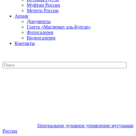
Муфтии России
Мечети России
Архив
Документы
Газета «Маглюмат аль-Булгар»
Фотогалерея
Видеогалерея
Контакты
Центральное духовное управление
мусульман России
Центральное духовное управление мусульман
России