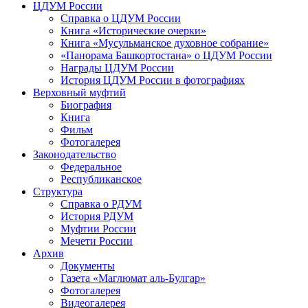
ЦДУМ России
Справка о ЦДУМ России
Книга «Исторические очерки»
Книга «Мусульманское духовное собрание»
«Панорама Башкортостана» о ЦДУМ России
Награды ЦДУМ России
История ЦДУМ России в фотографиях
Верховный муфтий
Биография
Книга
Фильм
Фотогалерея
Законодательство
Федеральное
Республиканское
Структура
Справка о РДУМ
История РДУМ
Муфтии России
Мечети России
Архив
Документы
Газета «Маглюмат аль-Булгар»
Фотогалерея
Видеогалерея