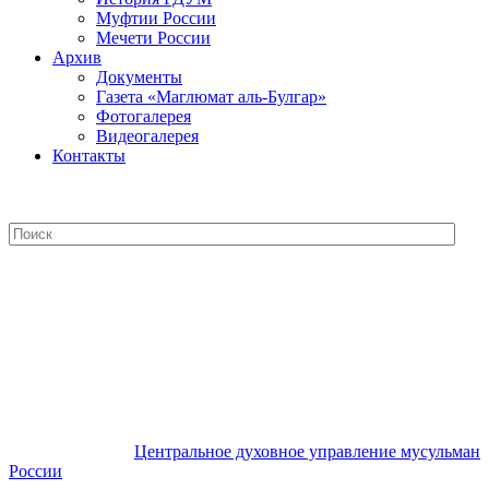
Муфтии России
Мечети России
Архив
Документы
Газета «Маглюмат аль-Булгар»
Фотогалерея
Видеогалерея
Контакты
Центральное духовное управление
мусульман России
Центральное духовное управление мусульман
России