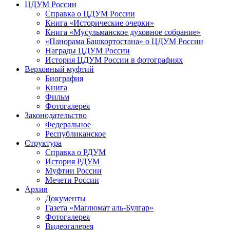
ЦДУМ России
Справка о ЦДУМ России
Книга «Исторические очерки»
Книга «Мусульманское духовное собрание»
«Панорама Башкортостана» о ЦДУМ России
Награды ЦДУМ России
История ЦДУМ России в фотографиях
Верховный муфтий
Биография
Книга
Фильм
Фотогалерея
Законодательство
Федеральное
Республиканское
Структура
Справка о РДУМ
История РДУМ
Муфтии России
Мечети России
Архив
Документы
Газета «Маглюмат аль-Булгар»
Фотогалерея
Видеогалерея