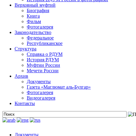
Верховный муфтий
Биография
Книга
Фильм
Фотогалерея
Законодательство
Федеральное
Республиканское
Структура
Справка о РДУМ
История РДУМ
Муфтии России
Мечети России
Архив
Документы
Газета «Маглюмат аль-Булгар»
Фотогалерея
Видеогалерея
Контакты
Документы