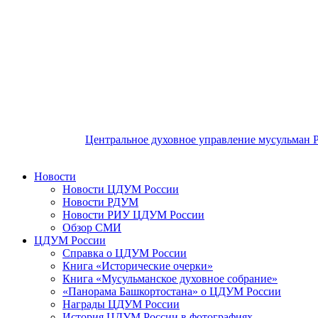
Центральное духовное управление мусульман 
Новости
Новости ЦДУМ России
Новости РДУМ
Новости РИУ ЦДУМ России
Обзор СМИ
ЦДУМ России
Справка о ЦДУМ России
Книга «Исторические очерки»
Книга «Мусульманское духовное собрание»
«Панорама Башкортостана» о ЦДУМ России
Награды ЦДУМ России
История ЦДУМ России в фотографиях