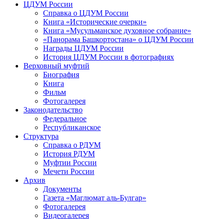
ЦДУМ России
Справка о ЦДУМ России
Книга «Исторические очерки»
Книга «Мусульманское духовное собрание»
«Панорама Башкортостана» о ЦДУМ России
Награды ЦДУМ России
История ЦДУМ России в фотографиях
Верховный муфтий
Биография
Книга
Фильм
Фотогалерея
Законодательство
Федеральное
Республиканское
Структура
Справка о РДУМ
История РДУМ
Муфтии России
Мечети России
Архив
Документы
Газета «Маглюмат аль-Булгар»
Фотогалерея
Видеогалерея