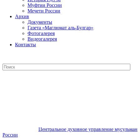
Муфтии России
Мечети России
Архив
Документы
Газета «Маглюмат аль-Булгар»
Фотогалерея
Видеогалерея
Контакты
Центральное духовное управление
мусульман России
Центральное духовное управление мусульман
России