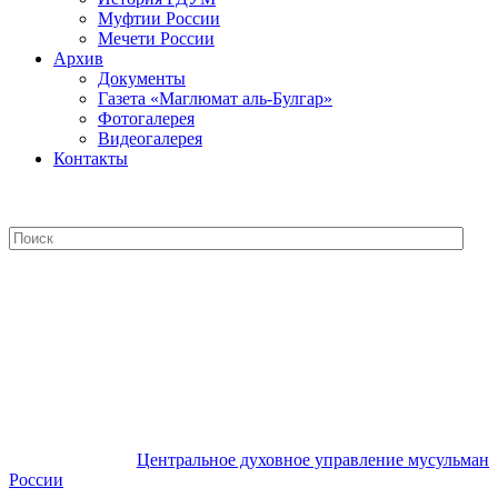
Муфтии России
Мечети России
Архив
Документы
Газета «Маглюмат аль-Булгар»
Фотогалерея
Видеогалерея
Контакты
Центральное духовное управление
мусульман России
Центральное духовное управление мусульман
России