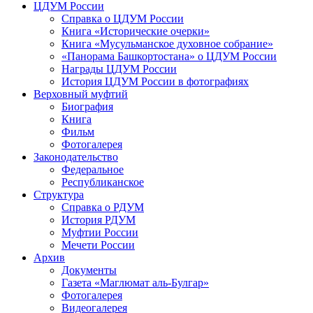
ЦДУМ России
Справка о ЦДУМ России
Книга «Исторические очерки»
Книга «Мусульманское духовное собрание»
«Панорама Башкортостана» о ЦДУМ России
Награды ЦДУМ России
История ЦДУМ России в фотографиях
Верховный муфтий
Биография
Книга
Фильм
Фотогалерея
Законодательство
Федеральное
Республиканское
Структура
Справка о РДУМ
История РДУМ
Муфтии России
Мечети России
Архив
Документы
Газета «Маглюмат аль-Булгар»
Фотогалерея
Видеогалерея