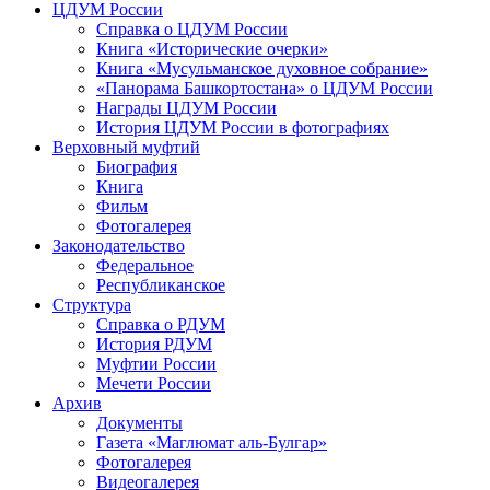
ЦДУМ России
Справка о ЦДУМ России
Книга «Исторические очерки»
Книга «Мусульманское духовное собрание»
«Панорама Башкортостана» о ЦДУМ России
Награды ЦДУМ России
История ЦДУМ России в фотографиях
Верховный муфтий
Биография
Книга
Фильм
Фотогалерея
Законодательство
Федеральное
Республиканское
Структура
Справка о РДУМ
История РДУМ
Муфтии России
Мечети России
Архив
Документы
Газета «Маглюмат аль-Булгар»
Фотогалерея
Видеогалерея