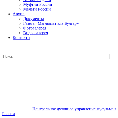
Муфтии России
Мечети России
Архив
Документы
Газета «Маглюмат аль-Булгар»
Фотогалерея
Видеогалерея
Контакты
Центральное духовное управление
мусульман России
Центральное духовное управление мусульман
России