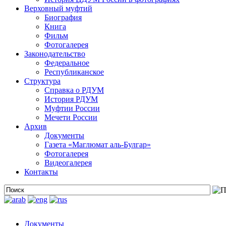
Верховный муфтий
Биография
Книга
Фильм
Фотогалерея
Законодательство
Федеральное
Республиканское
Структура
Справка о РДУМ
История РДУМ
Муфтии России
Мечети России
Архив
Документы
Газета «Маглюмат аль-Булгар»
Фотогалерея
Видеогалерея
Контакты
Документы