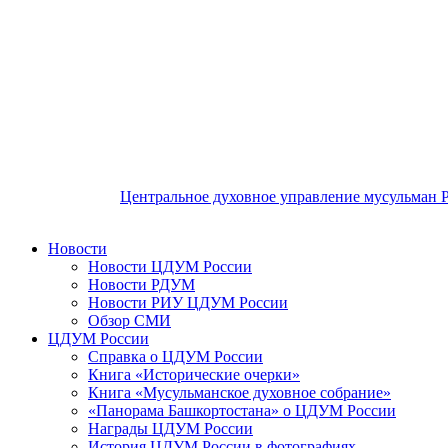
Центральное духовное управление мусульман 
Новости
Новости ЦДУМ России
Новости РДУМ
Новости РИУ ЦДУМ России
Обзор СМИ
ЦДУМ России
Справка о ЦДУМ России
Книга «Исторические очерки»
Книга «Мусульманское духовное собрание»
«Панорама Башкортостана» о ЦДУМ России
Награды ЦДУМ России
История ЦДУМ России в фотографиях