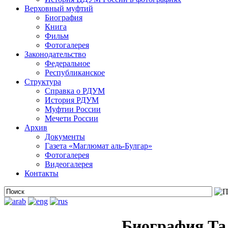
Верховный муфтий
Биография
Книга
Фильм
Фотогалерея
Законодательство
Федеральное
Республиканское
Структура
Справка о РДУМ
История РДУМ
Муфтии России
Мечети России
Архив
Документы
Газета «Маглюмат аль-Булгар»
Фотогалерея
Видеогалерея
Контакты
Биография Та