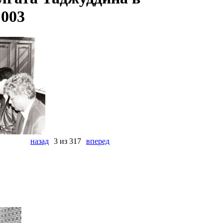
 003
назад
3 из 317
вперед