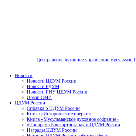
Центральное духовное управление мусульман 
Новости
Новости ЦДУМ России
Новости РДУМ
Новости РИУ ЦДУМ России
Обзор СМИ
ЦДУМ России
Справка о ЦДУМ России
Книга «Исторические очерки»
Книга «Мусульманское духовное собрание»
«Панорама Башкортостана» о ЦДУМ России
Награды ЦДУМ России
История ЦДУМ России в фотографиях