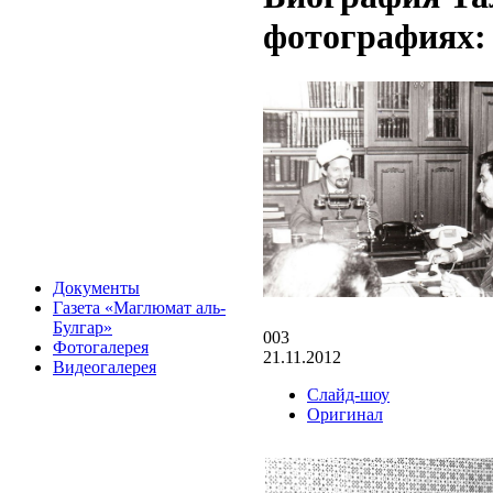
фотографиях:
Документы
Газета «Маглюмат аль-
Булгар»
003
Фотогалерея
21.11.2012
Видеогалерея
Слайд-шоу
Оригинал