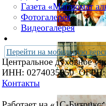
Газета «Маглюмат ал
Фотогалерея
Видеогалерея
Перейти на мобильную верс
Центральное духовное уп
ИНН: 0274035950
ОГРН:
Контакты
Работает на «1С-Битрикс: