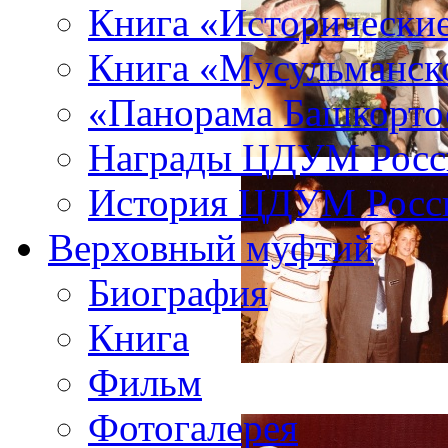
Книга «Исторические
Книга «Мусульманско
«Панорама Башкорто
Награды ЦДУМ Росс
История ЦДУМ Росси
Верховный муфтий
Биография
Книга
Фильм
Фотогалерея