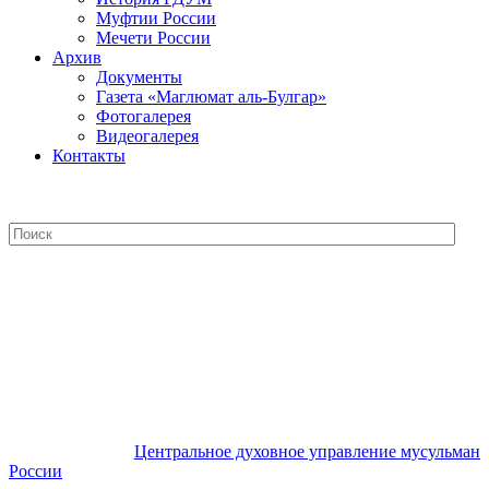
Муфтии России
Мечети России
Архив
Документы
Газета «Маглюмат аль-Булгар»
Фотогалерея
Видеогалерея
Контакты
Центральное духовное управление
мусульман России
Центральное духовное управление мусульман
России