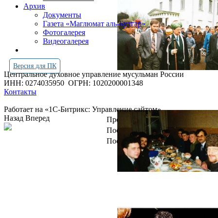
Архив
Документы
Газета «Маглюмат аль-Булгар»
Фотогалерея
Видеогалерея
Версия для ПК
Центральное духовное управление мусульман России
ИНН: 0274035950
ОГРН: 1020200001348
Контакты
Работает на «1С-Битрикс: Управление сайтом»
Назад
Вперед
Просмотров всего:
4252075
Посетителей сегодня:
2591
Посетителей в онлайн:
13