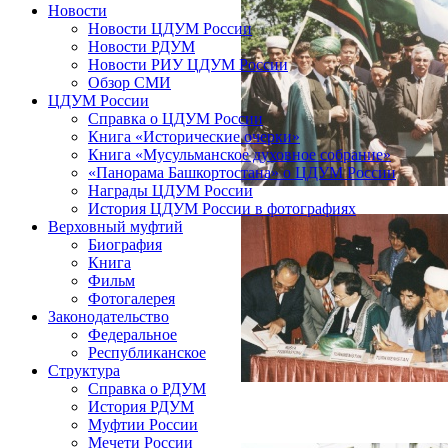
Новости
Новости ЦДУМ России
Новости РДУМ
Новости РИУ ЦДУМ России
Обзор СМИ
ЦДУМ России
Справка о ЦДУМ России
Книга «Исторические очерки»
Книга «Мусульманское духовное собрание»
«Панорама Башкортостана» о ЦДУМ России
Награды ЦДУМ России
История ЦДУМ России в фотографиях
Верховный муфтий
Биография
Книга
Фильм
Фотогалерея
Законодательство
Федеральное
Республиканское
Структура
Справка о РДУМ
История РДУМ
Муфтии России
Мечети России