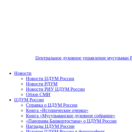
Центральное духовное управление мусульман 
Новости
Новости ЦДУМ России
Новости РДУМ
Новости РИУ ЦДУМ России
Обзор СМИ
ЦДУМ России
Справка о ЦДУМ России
Книга «Исторические очерки»
Книга «Мусульманское духовное собрание»
«Панорама Башкортостана» о ЦДУМ России
Награды ЦДУМ России
История ЦДУМ России в фотографиях