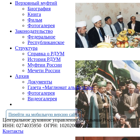
Верховный муфтий
Биография
Книга
Фильм
Фотогалерея
Законодательство
Федеральное
Республиканское
Структура
Справка о РДУМ
История РДУМ
Муфтии России
Мечети России
Архив
Документы
Газета «Маглюмат аль-Булгар»
Фотогалерея
Видеогалерея
Перейти на мобильную версию сайта
Центральное духовное управление мусульман России
ИНН: 0274035950
ОГРН: 1020200001348
Контакты