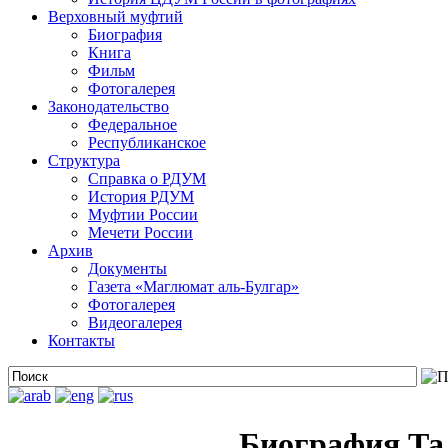
Верховный муфтий
Биография
Книга
Фильм
Фотогалерея
Законодательство
Федеральное
Республиканское
Структура
Справка о РДУМ
История РДУМ
Муфтии России
Мечети России
Архив
Документы
Газета «Маглюмат аль-Булгар»
Фотогалерея
Видеогалерея
Контакты
Биография Та