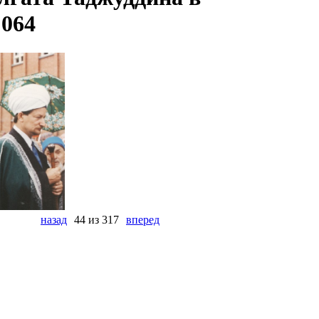
 064
назад
44 из 317
вперед