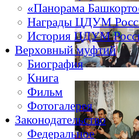
«Панорама Башкорто
Награды ЦДУМ Росс
История ЦДУМ Росси
Верховный муфтий
Биография
Книга
Фильм
Фотогалерея
Законодательство
Федеральное