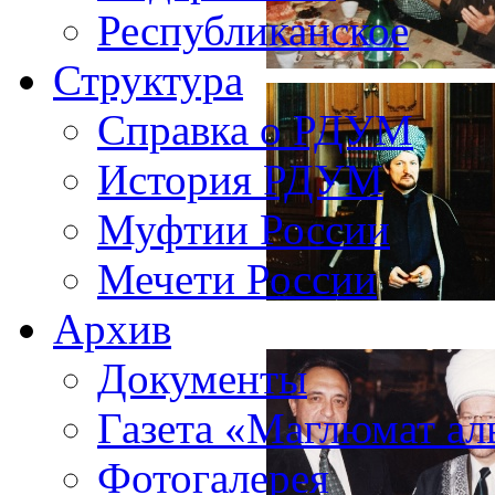
Республиканское
Структура
Справка о РДУМ
История РДУМ
Муфтии России
Мечети России
Архив
Документы
Газета «Маглюмат ал
Фотогалерея