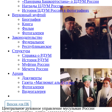
«Панорама Башкортостана» о ЦДУМ России
Награды ЦДУМ России
История ЦДУМ России в фотографиях
Верховный муфтий
Биография
Книга
Фильм
Фотогалерея
Законодательство
Федеральное
Республиканское
Структура
Справка о РДУМ
История РДУМ
Муфтии России
Мечети России
Архив
Документы
Газета «Маглюмат аль-Булгар»
Фотогалерея
Видеогалерея
Версия для ПК
Центральное духовное управление мусульман России