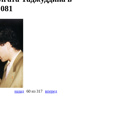
 081
назад
60 из 317
вперед