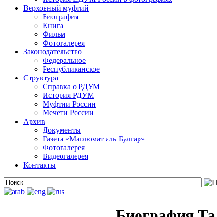
Верховный муфтий
Биография
Книга
Фильм
Фотогалерея
Законодательство
Федеральное
Республиканское
Структура
Справка о РДУМ
История РДУМ
Муфтии России
Мечети России
Архив
Документы
Газета «Маглюмат аль-Булгар»
Фотогалерея
Видеогалерея
Контакты
Биография Та