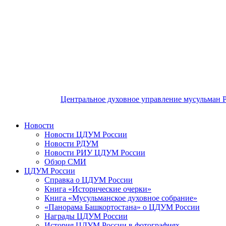
Центральное духовное управление мусульман 
Новости
Новости ЦДУМ России
Новости РДУМ
Новости РИУ ЦДУМ России
Обзор СМИ
ЦДУМ России
Справка о ЦДУМ России
Книга «Исторические очерки»
Книга «Мусульманское духовное собрание»
«Панорама Башкортостана» о ЦДУМ России
Награды ЦДУМ России
История ЦДУМ России в фотографиях