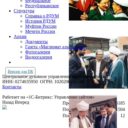
Федеральное
Республиканское
Структура
Справка о РДУМ
История РДУМ
Муфтии России
Мечети России
Архив
Документы
Газета «Маглюмат аль-Булгар»
Фотогалерея
Видеогалерея
Версия для ПК
Центральное духовное управление мусульман России
ИНН: 0274035950
ОГРН: 1020200001348
Контакты
Работает на «1С-Битрикс: Управление сайтом»
Назад
Вперед
Просмотров всего:
4266185
Посетителей сегодня:
1504
Посетителей в онлайн:
12