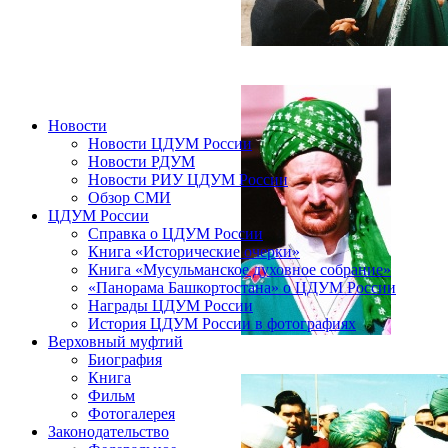
Новости
Новости ЦДУМ России
Новости РДУМ
Новости РИУ ЦДУМ России
Обзор СМИ
ЦДУМ России
Справка о ЦДУМ России
Книга «Исторические очерки»
Книга «Мусульманское духовное собрание»
«Панорама Башкортостана» о ЦДУМ России
Награды ЦДУМ России
История ЦДУМ России в фотографиях
Верховный муфтий
Биография
Книга
Фильм
Фотогалерея
Законодательство