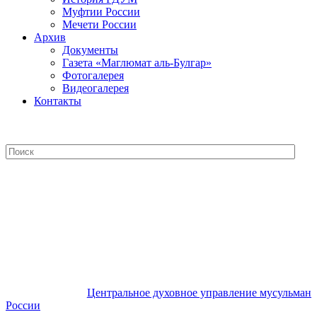
Муфтии России
Мечети России
Архив
Документы
Газета «Маглюмат аль-Булгар»
Фотогалерея
Видеогалерея
Контакты
Центральное духовное управление
мусульман России
Центральное духовное управление мусульман
России